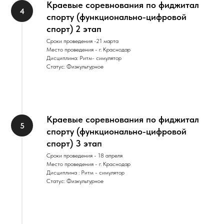
Краевые соревнования по фиджитал
спорту (функционально-цифровой
спорт) 2 этап
Сроки проведения -21 марта
Место проведения - г. Краснодар
Дисциплина: Ритм- симулятор
Статус: Физкультурное
Краевые соревнования по фиджитал
спорту (функционально-цифровой
спорт) 3 этап
Сроки проведения - 18 апреля
Место проведения - г. Краснодар
Дисциплина : Ритм - симулятор
Статус: Физкультурное